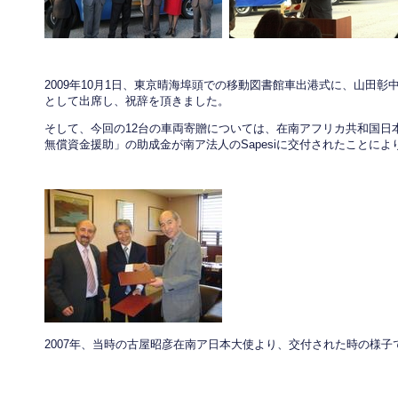
2009年10月1日、東京晴海埠頭での移動図書館車出港式に、山田彰
として出席し、祝辞を頂きました。
そして、今回の12台の車両寄贈については、在南アフリカ共和国日
無償資金援助」の助成金が南ア法人のSapesiに交付されたことに
2007年、当時の古屋昭彦在南ア日本大使より、交付された時の様子