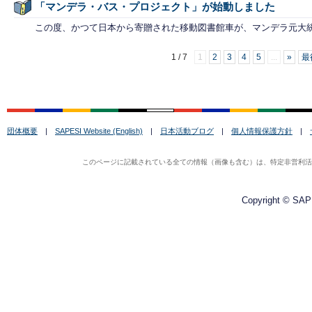
「マンデラ・バス・プロジェクト」が始動しました
この度、かつて日本から寄贈された移動図書館車が、マンデラ元大統
1 / 7
1
2
3
4
5
...
»
最
団体概要
|
SAPESI Website (English)
|
日本活動ブログ
|
個人情報保護方針
|
このページに記載されている全ての情報（画像も含む）は、特定非営利活動法
Copyright © SAPE