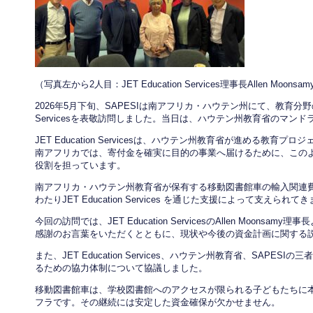
（写真左から2人目：JET Education Services理事長Allen Mo
2026年5月下旬、SAPESIは南アフリカ・ハウテン州にて、教育分野の支援
Servicesを表敬訪問しました。当日は、ハウテン州教育省のマン
JET Education Servicesは、ハウテン州教育省が進める教
南アフリカでは、寄付金を確実に目的の事業へ届けるために、この
役割を担っています。
南アフリカ・ハウテン州教育省が保有する移動図書館車の輸入関連
わたりJET Education Services を通じた支援によって支えられて
今回の訪問では、JET Education ServicesのAllen Moons
感謝のお言葉をいただくとともに、現状や今後の資金計画に関する
また、JET Education Services、ハウテン州教育省、SAP
るための協力体制について協議しました。
移動図書館車は、学校図書館へのアクセスが限られる子どもたちに
フラです。その継続には安定した資金確保が欠かせません。