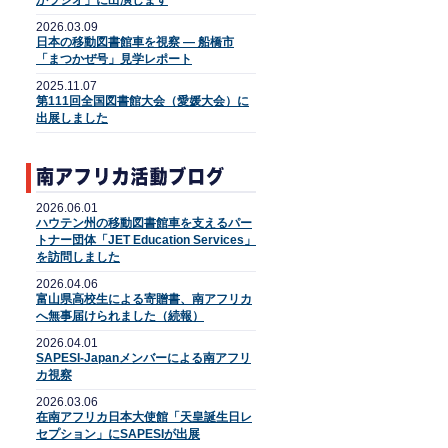
かラジオ」に出演します
2026.03.09
日本の移動図書館車を視察 ― 船橋市
「まつかぜ号」見学レポート
2025.11.07
第111回全国図書館大会（愛媛大会）に
出展しました
2026.06.01
ハウテン州の移動図書館車を支えるパー
トナー団体「JET Education Services」
を訪問しました
2026.04.06
富山県高校生による寄贈書、南アフリカ
へ無事届けられました（続報）
2026.04.01
SAPESI-Japanメンバーによる南アフリ
カ視察
2026.03.06
在南アフリカ日本大使館「天皇誕生日レ
セプション」にSAPESIが出展