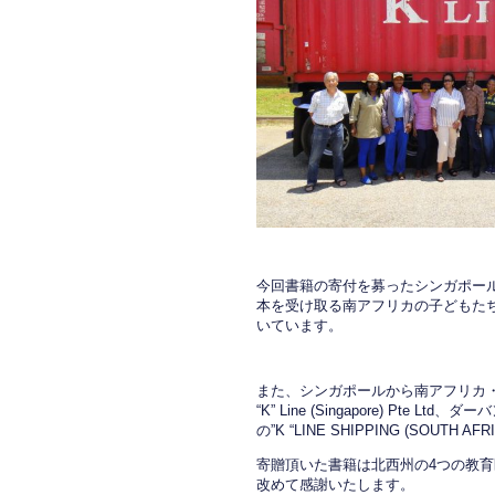
今回書籍の寄付を募ったシンガポー
本を受け取る南アフリカの子どもた
いています。
また、シンガポールから南アフリカ
“K” Line (Singapore) Pte Ltd
、ダーバ
の”K “LINE SHIPPING (SO
寄贈頂いた書籍は北西州の4つの教
改めて感謝いたします。