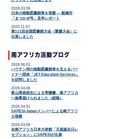
かラジオ」に出演します
2026.03.09
日本の移動図書館車を視察 ― 船橋市
「まつかぜ号」見学レポート
2025.11.07
第111回全国図書館大会（愛媛大会）に
出展しました
2026.06.01
ハウテン州の移動図書館車を支えるパー
トナー団体「JET Education Services」
を訪問しました
2026.04.06
富山県高校生による寄贈書、南アフリカ
へ無事届けられました（続報）
2026.04.01
SAPESI-Japanメンバーによる南アフリ
カ視察
2026.03.06
在南アフリカ日本大使館「天皇誕生日レ
セプション」にSAPESIが出展