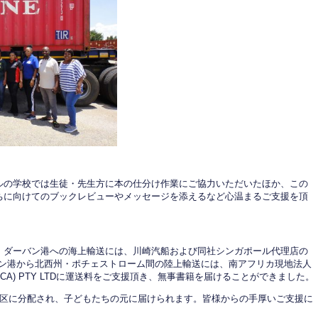
ルの学校では生徒・先生方に本の仕分け作業にご協力いただいたほか、この
ちに向けてのブックレビューやメッセージを添えるなど心温まるご支援を頂
・ダーバン港への海上輸送には、川崎汽船および同社シンガポール代理店の
ン港から北西州・ポチェストローム間の陸上輸送には、南アフリカ現地法人
UTH AFRICA) PTY LTDに運送料をご支援頂き、無事書籍を届けることができました。
育区に分配され、子どもたちの元に届けられます。皆様からの手厚いご支援に